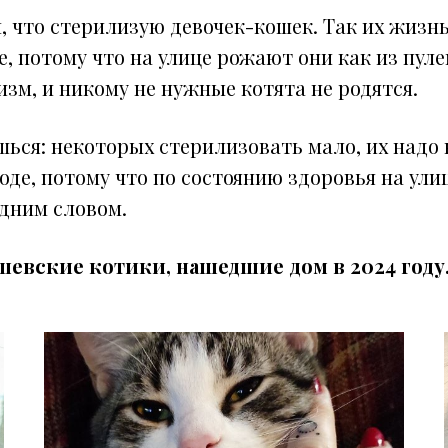
м, что стерилизую девочек-кошек. Так их жизн
, потому что на улице рожают они как из пуле
зм, и никому не нужные котята не родятся.
шься: некоторых стерилизовать мало, их надо
роде, потому что по состоянию здоровья на ули
одним словом.
евские котики, нашедшие дом в 2024 году