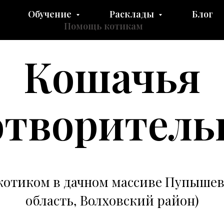
Обучение
Расклады
Блог
Помощь котикам
Кошачья
отворитель
отиком в дачном массиве Пупышев
область, Волховский район)