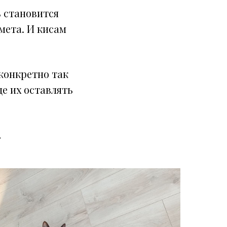
ь становится
мета. И кисам
 конкретно так
це их оставлять
.