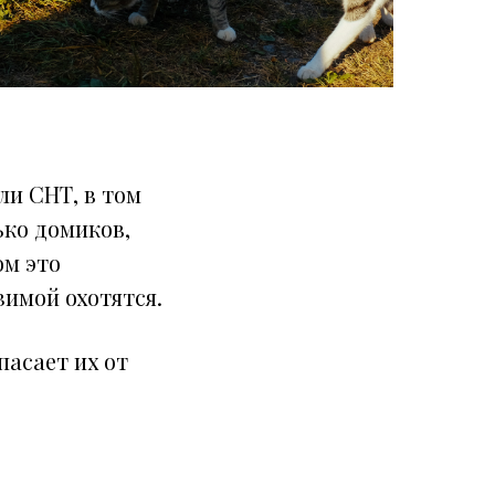
ли СНТ, в том
ько домиков,
ом это
зимой охотятся.
пасает их от